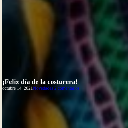
¡Feliz día de la costurera!
Publicado
Lista
en
octubre 14, 2021
Novedades
2 comentarios
de
¡Feliz
Categorías
día
de
la
costurera!