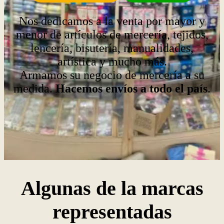
Nos dedicamos a la venta por mayor y
menor de artículos de mercería, tejidos,
lencería, bisutería, manualidades,
artística y mucho más.
Armamos su negocio de mercería a su
medida.
Hacemos envíos a todo el país
.
Algunas de la marcas
representadas