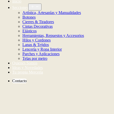
Dalma
Inicio
Abrir
Secciones
el
Artística, Artesanías y Manualidades
menú
Botones
Cierres & Tiradores
Cintas Decorativas
Elásticos
Herramientas, Repuestos y Accesorios
Hilos y Cordones
Lanas & Tejidos
Lencería y Ropa Interior
Parches y Aplicaciones
Telas por metro
Quienes Somos
Ideas y Novedades
Tu propia Mercería
Contacto